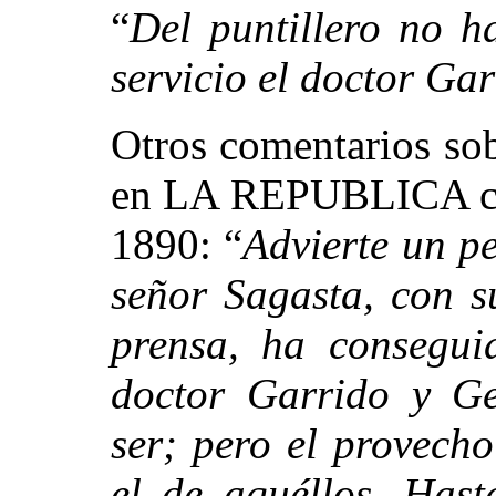
“
Del puntillero no h
servicio el doctor Ga
Otros comentarios sob
en LA REPUBLICA con
1890: “
Advierte un p
señor Sagasta, con s
prensa, ha consegui
doctor Garrido y Ge
ser; pero el provech
el de aquéllos. Has